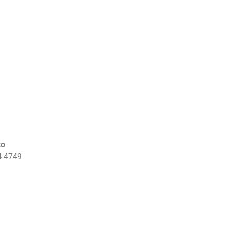
zo
4 4749